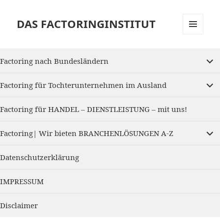
DAS FACTORINGINSTITUT
MENU
AND
expan
WIDGETS
Factoring nach Bundesländern
child
menu
expan
Factoring für Tochterunternehmen im Ausland
child
menu
Factoring für HANDEL – DIENSTLEISTUNG – mit uns!
expan
Factoring| Wir bieten BRANCHENLÖSUNGEN A-Z
child
menu
Datenschutzerklärung
IMPRESSUM
Disclaimer