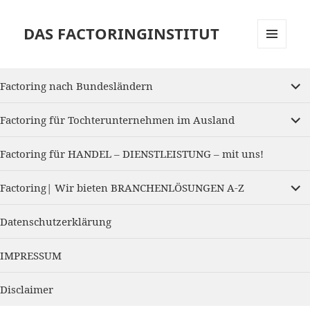
DAS FACTORINGINSTITUT
MENU
AND
expan
WIDGETS
Factoring nach Bundesländern
child
menu
expan
Factoring für Tochterunternehmen im Ausland
child
menu
Factoring für HANDEL – DIENSTLEISTUNG – mit uns!
expan
Factoring| Wir bieten BRANCHENLÖSUNGEN A-Z
child
menu
Datenschutzerklärung
IMPRESSUM
Disclaimer