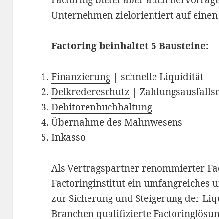
Factoring bietet aber auch hervorrag
Unternehmen zielorientiert auf einen
Factoring beinhaltet 5 Bausteine:
Finanzierung
| schnelle Liquidität
Delkredereschutz
| Zahlungsausfalls
Debitorenbuchhaltung
Übernahme des
Mahnwesen
s
Inkasso
Als Vertragspartner renommierter Fac
Factoringinstitut ein umfangreiches 
zur Sicherung und Steigerung der Liqu
Branchen
qualifizierte Factoringlösu