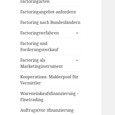
menu
Factoringarten
Factoringangebot anfordern
Factoring nach Bundesländern
expand
Factoringverfahren
child
menu
Factoring und
Forderungsverkauf
expand
Factoring als
child
Marketinginstrument
menu
Kooperations- Maklerpool für
Vermittler
Wareneinkaufsfinanzierung –
Finetrading
Auftrags(vor-)finanzierung