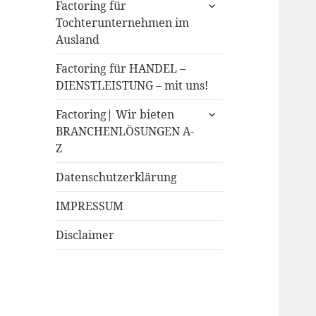
expand
Factoring für
child
Tochterunternehmen im
menu
Ausland
Factoring für HANDEL –
DIENSTLEISTUNG – mit uns!
expand
Factoring| Wir bieten
child
BRANCHENLÖSUNGEN A-
menu
Z
Datenschutzerklärung
IMPRESSUM
Disclaimer