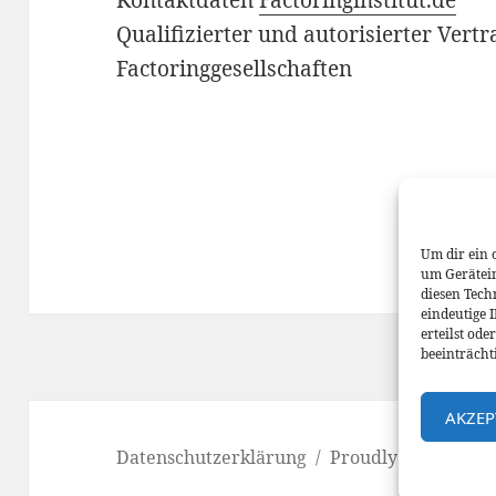
Qualifizierter und autorisierter Vert
Factoringgesellschaften
Um dir ein 
um Gerätei
diesen Tech
eindeutige 
erteilst od
beeinträcht
AKZEP
Datenschutzerklärung
Proudly powered b