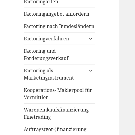
menu
Factoringarten
Factoringangebot anfordern
Factoring nach Bundesländern
expand
Factoringverfahren
child
menu
Factoring und
Forderungsverkauf
expand
Factoring als
child
Marketinginstrument
menu
Kooperations- Maklerpool für
Vermittler
Wareneinkaufsfinanzierung –
Finetrading
Auftrags(vor-)finanzierung