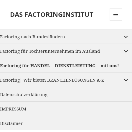
DAS FACTORINGINSTITUT
MENU
AND
expan
WIDGETS
Factoring nach Bundesländern
child
menu
expan
Factoring für Tochterunternehmen im Ausland
child
menu
Factoring für HANDEL – DIENSTLEISTUNG – mit uns!
expan
Factoring| Wir bieten BRANCHENLÖSUNGEN A-Z
child
menu
Datenschutzerklärung
IMPRESSUM
Disclaimer