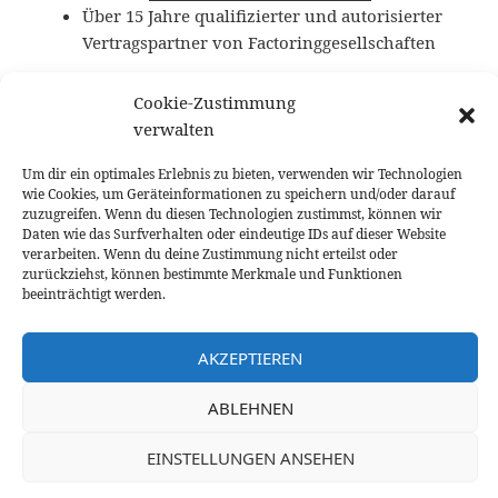
Über 15 Jahre qualifizierter und autorisierter
Vertragspartner von Factoringgesellschaften
Vertrauen Sie den Factoringberatern von
Cookie-Zustimmung
Factoringinstitut.de aus dem Beratungshaus
verwalten
INVESTORA
, gegründet in 2004.
Um dir ein optimales Erlebnis zu bieten, verwenden wir Technologien
wie Cookies, um Geräteinformationen zu speichern und/oder darauf
zuzugreifen. Wenn du diesen Technologien zustimmst, können wir
Daten wie das Surfverhalten oder eindeutige IDs auf dieser Website
verarbeiten. Wenn du deine Zustimmung nicht erteilst oder
zurückziehst, können bestimmte Merkmale und Funktionen
beeinträchtigt werden.
AKZEPTIEREN
ABLEHNEN
EINSTELLUNGEN ANSEHEN