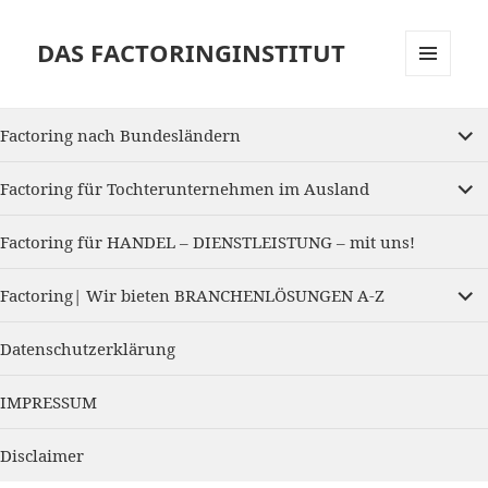
DAS FACTORINGINSTITUT
MENU
AND
expan
WIDGETS
Factoring nach Bundesländern
child
menu
expan
Factoring für Tochterunternehmen im Ausland
child
menu
Factoring für HANDEL – DIENSTLEISTUNG – mit uns!
expan
Factoring| Wir bieten BRANCHENLÖSUNGEN A-Z
child
menu
Datenschutzerklärung
IMPRESSUM
Disclaimer