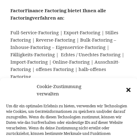
FactorFinance Factoring bietet Ihnen alle
Factoringverfahren an:
Full-Service-Factoring | Export-Factoring | Stilles
Factoring | Reverse-Factoring | Bulk-Factoring –
Inhouse-Factoring – Eigenservice-Factoring |
Fälligkeits-Factoring | Echtes / Unechtes Factoring |
Import-Factoring | Online-Factoring | Ausschnitt-
Factoring | offenes Factoring | halb-offenes
Factoring
Cookie-Zustimmung
Unsere Vergütung:
verwalten
Die Vergütung der FactorFinance Factoring für den
Um dir ein optimales Erlebnis zu bieten, verwenden wir Technologien
wie Cookies, um Geräteinformationen zu speichern und/oder darauf
vermittelten und betreuten Factoringvertrag ist
zuzugreifen. Wenn du diesen Technologien zustimmst, können wir
Bestandteil der Factoringprämie und wird von dem
Daten wie das Surfverhalten oder eindeutige IDs auf dieser Website
jeweiligen Factoringanbieter vergütet. Der
verarbeiten. Wenn du deine Zustimmung nicht erteilst oder
zurückziehst, können bestimmte Merkmale und Funktionen
Auftraggeber schuldet somit FactorFinance