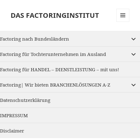
DAS FACTORINGINSTITUT
MENU
AND
expan
WIDGETS
Factoring nach Bundesländern
child
menu
expan
Factoring für Tochterunternehmen im Ausland
child
menu
Factoring für HANDEL – DIENSTLEISTUNG – mit uns!
expan
Factoring| Wir bieten BRANCHENLÖSUNGEN A-Z
child
menu
Datenschutzerklärung
IMPRESSUM
Disclaimer