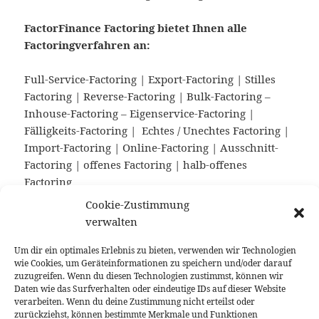
FactorFinance Factoring bietet Ihnen alle
Factoringverfahren an:
Full-Service-Factoring | Export-Factoring | Stilles
Factoring | Reverse-Factoring | Bulk-Factoring –
Inhouse-Factoring – Eigenservice-Factoring |
Fälligkeits-Factoring | Echtes / Unechtes Factoring |
Import-Factoring | Online-Factoring | Ausschnitt-
Factoring | offenes Factoring | halb-offenes
Factoring
Cookie-Zustimmung
Unsere Vergütung:
verwalten
Die Vergütung der FactorFinance Factoring für den
Um dir ein optimales Erlebnis zu bieten, verwenden wir Technologien
wie Cookies, um Geräteinformationen zu speichern und/oder darauf
vermittelten und betreuten Factoringvertrag ist
zuzugreifen. Wenn du diesen Technologien zustimmst, können wir
Bestandteil der Factoringprämie und wird von dem
Daten wie das Surfverhalten oder eindeutige IDs auf dieser Website
jeweiligen Factoringanbieter vergütet. Der
verarbeiten. Wenn du deine Zustimmung nicht erteilst oder
zurückziehst, können bestimmte Merkmale und Funktionen
Auftraggeber schuldet somit FactorFinance