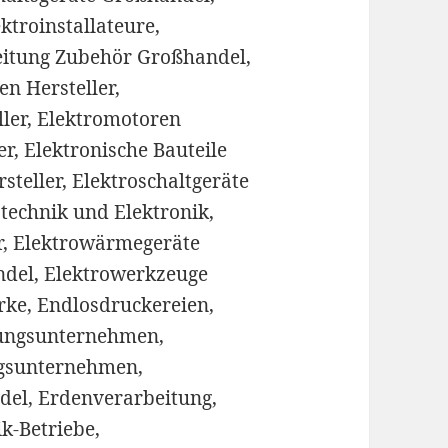
ktroinstallateure,
beitung Zubehör Großhandel,
en Hersteller,
ller, Elektromotoren
r, Elektronische Bauteile
teller, Elektroschaltgeräte
otechnik und Elektronik,
er, Elektrowärmegeräte
ndel, Elektrowerkzeuge
erke, Endlosdruckereien,
kungsunternehmen,
gsunternehmen,
el, Erdenverarbeitung,
ik-Betriebe,