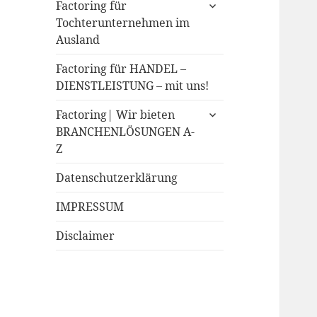
expand
Factoring für
child
Tochterunternehmen im
menu
Ausland
Factoring für HANDEL –
DIENSTLEISTUNG – mit uns!
expand
Factoring| Wir bieten
child
BRANCHENLÖSUNGEN A-
menu
Z
Datenschutzerklärung
IMPRESSUM
Disclaimer