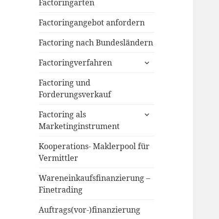
menu
Factoringarten
Factoringangebot anfordern
Factoring nach Bundesländern
expand
Factoringverfahren
child
menu
Factoring und
Forderungsverkauf
expand
Factoring als
child
Marketinginstrument
menu
Kooperations- Maklerpool für
Vermittler
Wareneinkaufsfinanzierung –
Finetrading
Auftrags(vor-)finanzierung