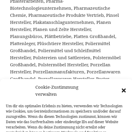
Pflasterarbeiten, Pharma-
Biotechnologieunternehmen, Pharmazeutische
Chemie, Pharmazeutische Produkte Vertrieb, Pinsel
Hersteller, Plakatanschlagunternehmen, Planen
Hersteller, Planen und Zelte Hersteller,
Planungsbüros, Plättbetriebe, Platten Großhandel,
Plattenleger, Plüschtiere Hersteller, Poliermittel
Großhandel, Poliermittel und Schleifmittel
Hersteller, Polstereien und Sattlereien, Polstermöbel
Großhandel, Polstermöbel Hersteller, Porzellan
Hersteller, Porzellanmanufakturen, Porzellanwaren
Großhandel, Porzellanwaren Hersteller, Poster
Großhandel, Postkartenverlage, Prägedruckereien,
Cookie-Zustimmung
Pralinen Hersteller, Praxeneinrichtungen
verwalten
Großhandel, Präzisionswerkzeugbau,
Um dir ein optimales Erlebnis zu bieten, verwenden wir Technologien
Präzisionswerkzeuge Großhandel, Preß- Zieh- und
wie Cookies, um Geräteinformationen zu speichern und/oder darauf
Stanzteile Hersteller, Presse und Verlagsartikel
zuzugreifen. Wenn du diesen Technologien zustimmst, können wir
Vertrieb, Presseagenturen, Pressen Hersteller,
Daten wie das Surfverhalten oder eindeutige IDs auf dieser Website
verarbeiten. Wenn du deine Zustimmung nicht erteilst oder
Pressestellen, Presswerke, Privatbrauereien,