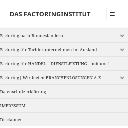
DAS FACTORINGINSTITUT
MENU
AND
expan
WIDGETS
Factoring nach Bundesländern
child
menu
expan
Factoring für Tochterunternehmen im Ausland
child
menu
Factoring für HANDEL – DIENSTLEISTUNG – mit uns!
expan
Factoring| Wir bieten BRANCHENLÖSUNGEN A-Z
child
menu
Datenschutzerklärung
IMPRESSUM
Disclaimer