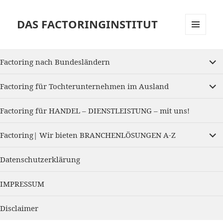
DAS FACTORINGINSTITUT
MENU
AND
expan
WIDGETS
Factoring nach Bundesländern
child
menu
expan
Factoring für Tochterunternehmen im Ausland
child
menu
Factoring für HANDEL – DIENSTLEISTUNG – mit uns!
expan
Factoring| Wir bieten BRANCHENLÖSUNGEN A-Z
child
menu
Datenschutzerklärung
IMPRESSUM
Disclaimer