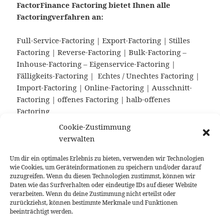
FactorFinance Factoring bietet Ihnen alle
Factoringverfahren an:
Full-Service-Factoring | Export-Factoring | Stilles
Factoring | Reverse-Factoring | Bulk-Factoring –
Inhouse-Factoring – Eigenservice-Factoring |
Fälligkeits-Factoring | Echtes / Unechtes Factoring |
Import-Factoring | Online-Factoring | Ausschnitt-
Factoring | offenes Factoring | halb-offenes
Factoring
Cookie-Zustimmung
Unsere Vergütung:
verwalten
Die Vergütung der FactorFinance Factoring für den
Um dir ein optimales Erlebnis zu bieten, verwenden wir Technologien
wie Cookies, um Geräteinformationen zu speichern und/oder darauf
vermittelten und betreuten Factoringvertrag ist
zuzugreifen. Wenn du diesen Technologien zustimmst, können wir
Bestandteil der Factoringprämie und wird von dem
Daten wie das Surfverhalten oder eindeutige IDs auf dieser Website
jeweiligen Factoringanbieter vergütet. Der
verarbeiten. Wenn du deine Zustimmung nicht erteilst oder
zurückziehst, können bestimmte Merkmale und Funktionen
Auftraggeber schuldet somit FactorFinance
beeinträchtigt werden.
Factoring keine zusätzliche Vergütung!