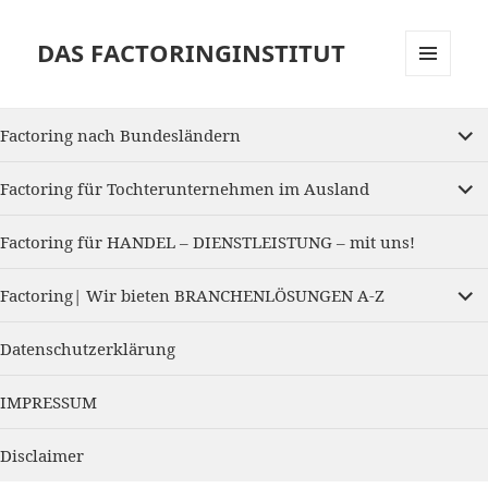
DAS FACTORINGINSTITUT
MENU
AND
expan
WIDGETS
Factoring nach Bundesländern
child
menu
expan
Factoring für Tochterunternehmen im Ausland
child
menu
Factoring für HANDEL – DIENSTLEISTUNG – mit uns!
expan
Factoring| Wir bieten BRANCHENLÖSUNGEN A-Z
child
menu
Datenschutzerklärung
IMPRESSUM
Disclaimer