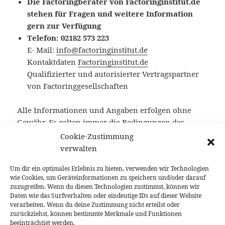
Die Factoringberater von Factoringinstitut.de
stehen für Fragen und weitere Information
gern zur Verfügung
Telefon: 02182 573 223
E- Mail:
info@factoringinstitut.de
Kontaktdaten
Factoringinstitut.de
Qualifizierter und autorisierter Vertragspartner
von Factoringgesellschaften
Alle Informationen und Angaben erfolgen ohne
Gewähr. Es gelten immer die Bedingungen des
abgeschlossenen Factoringvertrags mit der
Cookie-Zustimmung
Factoringgesellschaft.
verwalten
Um dir ein optimales Erlebnis zu bieten, verwenden wir Technologien
Unsere Vergütung – kostenfrei!
wie Cookies, um Geräteinformationen zu speichern und/oder darauf
zuzugreifen. Wenn du diesen Technologien zustimmst, können wir
Die Vergütung der Factoringzentrale für den
Daten wie das Surfverhalten oder eindeutige IDs auf dieser Website
verarbeiten. Wenn du deine Zustimmung nicht erteilst oder
vermittelten und betreuten Factoringvertrag ist
zurückziehst, können bestimmte Merkmale und Funktionen
Bestandteil der Factoringprämie und wird von dem
beeinträchtigt werden.