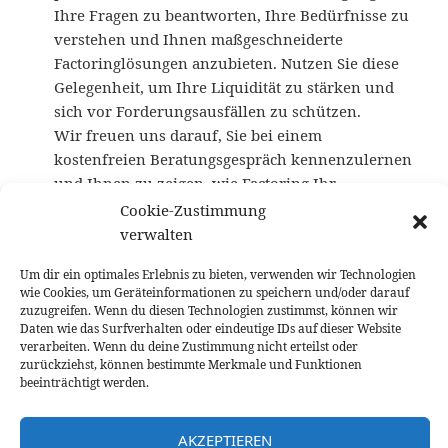
Ihre Fragen zu beantworten, Ihre Bedürfnisse zu
verstehen und Ihnen maßgeschneiderte
Factoringlösungen anzubieten. Nutzen Sie diese
Gelegenheit, um Ihre Liquidität zu stärken und
sich vor Forderungsausfällen zu schützen.
Wir freuen uns darauf, Sie bei einem
kostenfreien Beratungsgespräch kennenzulernen
und Ihnen zu zeigen, wie Factoring Ihr
Unternehmen unterstützen kann.
Cookie-Zustimmung
verwalten
Unsere Social Media – Kanäle:
Um dir ein optimales Erlebnis zu bieten, verwenden wir Technologien
www.instagram.com/Factoringinstitut
|
wie Cookies, um Geräteinformationen zu speichern und/oder darauf
www.twitter.com/liquiditaet
zuzugreifen. Wenn du diesen Technologien zustimmst, können wir
Daten wie das Surfverhalten oder eindeutige IDs auf dieser Website
verarbeiten. Wenn du deine Zustimmung nicht erteilst oder
Keywords:
zurückziehst, können bestimmte Merkmale und Funktionen
Downloadbereich | Factoring-Formulare |
beeinträchtigt werden.
Informationen | Analysebogen
| Factoringinstitut.de | Angebotserstellung |
AKZEPTIEREN
qualifizierte Angebote | maßgeschneiderte