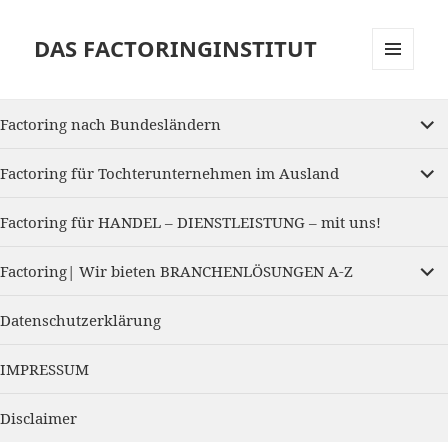
DAS FACTORINGINSTITUT
MENU
AND
expan
WIDGETS
Factoring nach Bundesländern
child
menu
expan
Factoring für Tochterunternehmen im Ausland
child
menu
Factoring für HANDEL – DIENSTLEISTUNG – mit uns!
expan
Factoring| Wir bieten BRANCHENLÖSUNGEN A-Z
child
menu
Datenschutzerklärung
IMPRESSUM
Disclaimer