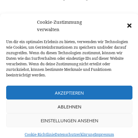
Cookie-Zustimmung
Unsere Vergütung:
verwalten
Die Vergütung der FactorFinance Factoring für den
Um dir ein optimales Erlebnis zu bieten, verwenden wir Technologien
wie Cookies, um Geräteinformationen zu speichern und/oder darauf
vermittelten und betreuten Factoringvertrag ist
zuzugreifen. Wenn du diesen Technologien zustimmst, können wir
Bestandteil der Factoringprämie und wird von dem
Daten wie das Surfverhalten oder eindeutige IDs auf dieser Website
jeweiligen Factoringanbieter vergütet. Der
verarbeiten. Wenn du deine Zustimmung nicht erteilst oder
zurückziehst, können bestimmte Merkmale und Funktionen
Auftraggeber schuldet somit FactorFinance
beeinträchtigt werden.
Factoring keine zusätzliche Vergütung!
AKZEPTIEREN
Fachleute sind sich einig, dass die Bedeutung von
Factoring in Zukunft auf dem deutschen Markt
ABLEHNEN
stark zunehmen wird!
EINSTELLUNGEN ANSEHEN
Datenschutzerklärung
Proudly powered by WordPress
Cookie-Richtlinie
Datenschutzerklärung
Impressum