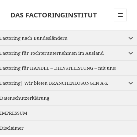
DAS FACTORINGINSTITUT
MENU
AND
expan
WIDGETS
Factoring nach Bundesländern
child
menu
expan
Factoring für Tochterunternehmen im Ausland
child
menu
Factoring für HANDEL – DIENSTLEISTUNG – mit uns!
expan
Factoring| Wir bieten BRANCHENLÖSUNGEN A-Z
child
menu
Datenschutzerklärung
IMPRESSUM
Disclaimer