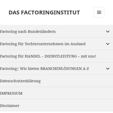
DAS FACTORINGINSTITUT
MENU
AND
expan
WIDGETS
Factoring nach Bundesländern
child
menu
expan
Factoring für Tochterunternehmen im Ausland
child
menu
Factoring für HANDEL – DIENSTLEISTUNG – mit uns!
expan
Factoring| Wir bieten BRANCHENLÖSUNGEN A-Z
child
menu
Datenschutzerklärung
IMPRESSUM
Disclaimer