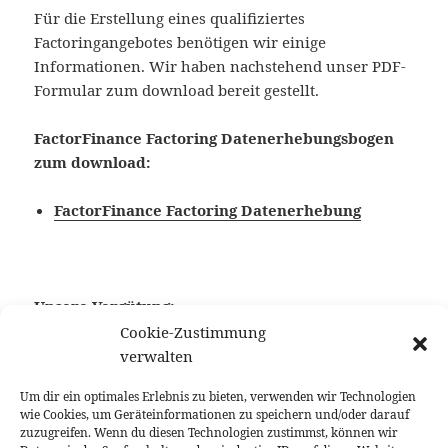
Für die Erstellung eines qualifiziertes
Factoringangebotes benötigen wir einige
Informationen. Wir haben nachstehend unser PDF-
Formular zum download bereit gestellt.
FactorFinance Factoring Datenerhebungsbogen
zum download:
FactorFinance Factoring Datenerhebung
Unsere Vergütung:
Cookie-Zustimmung
Die Vergütung der Factoringzentrale für den
verwalten
vermittelten und betreuten Factoringvertrag ist
Um dir ein optimales Erlebnis zu bieten, verwenden wir Technologien
Bestandteil der Factoringprämie und wird von dem
wie Cookies, um Geräteinformationen zu speichern und/oder darauf
jeweiligen Factoringanbieter vergütet. Der
zuzugreifen. Wenn du diesen Technologien zustimmst, können wir