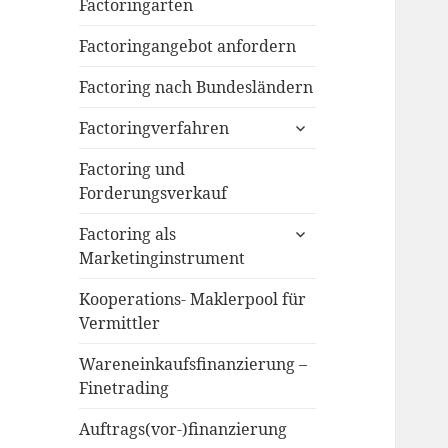
menu
Factoringarten
Factoringangebot anfordern
Factoring nach Bundesländern
expand
Factoringverfahren
child
menu
Factoring und
Forderungsverkauf
expand
Factoring als
child
Marketinginstrument
menu
Kooperations- Maklerpool für
Vermittler
Wareneinkaufsfinanzierung –
Finetrading
Auftrags(vor-)finanzierung