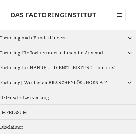
DAS FACTORINGINSTITUT
MENU
AND
expan
WIDGETS
Factoring nach Bundesländern
child
menu
expan
Factoring für Tochterunternehmen im Ausland
child
menu
Factoring für HANDEL – DIENSTLEISTUNG – mit uns!
expan
Factoring| Wir bieten BRANCHENLÖSUNGEN A-Z
child
menu
Datenschutzerklärung
IMPRESSUM
Disclaimer