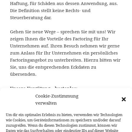
Haftung, für Schäden aus dessen Anwendung, aus.
Die Definition stellt keine Rechts- und
Steuerberatung dar.
Gehen Sie neue Wege – sprechen Sie mit uns! Wir
zeigen Ihnen die Vorteile des Factoring für Ihr
Unternehmen auf. Ihren Besuch nehmen wir gerne
zum Anlass für Ihr Unternehmen ein persönliches
Factoringangebot zu unterbreiten. Hierzu bitten wir
Sie, uns die entsprechenden Eckdaten zu
übersenden.
Unsere Vergütung – kostenlos:
Cookie-Zustimmung
Die Vergütung der Factoringzentrale für den
verwalten
vermittelten und betreuten Factoringvertrag ist
Um dir ein optimales Erlebnis zu bieten, verwenden wir Technologien
Bestandteil der Factoringprämie und wird von dem
wie Cookies, um Geräteinformationen zu speichern und/oder darauf
jeweiligen Factoringanbieter vergütet. Der
zuzugreifen. Wenn du diesen Technologien zustimmst, können wir
Auftraggeber schuldet somit FactorFinance
Daten wie das Surfverhalten oder eindeutige IDs auf dieser Website