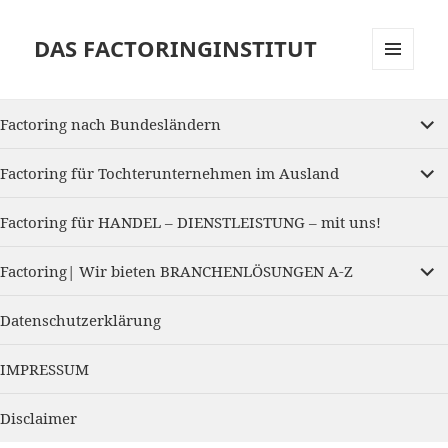
DAS FACTORINGINSTITUT
MENU
AND
expan
WIDGETS
Factoring nach Bundesländern
child
menu
expan
Factoring für Tochterunternehmen im Ausland
child
menu
Factoring für HANDEL – DIENSTLEISTUNG – mit uns!
expan
Factoring| Wir bieten BRANCHENLÖSUNGEN A-Z
child
menu
Datenschutzerklärung
IMPRESSUM
Disclaimer