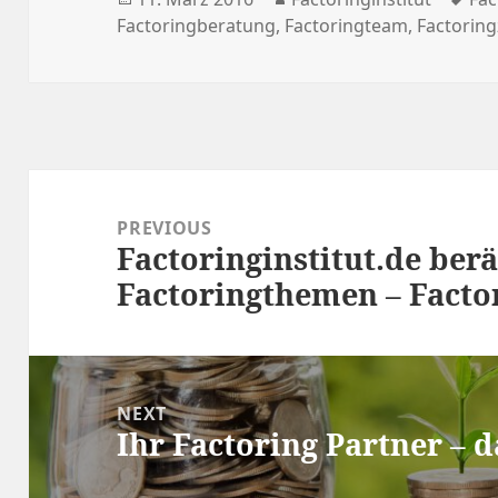
on
Factoringberatung
,
Factoringteam
,
Factoring
Beitragsnavigation
PREVIOUS
Factoringinstitut.de berä
Previous
Factoringthemen – Facto
post:
NEXT
Ihr Factoring Partner – d
Next
post: