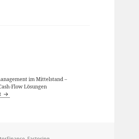
smanagement im Mittelstand –
Cash-Flow Lösungen
ut
s
torFinance
,
Factoring
,