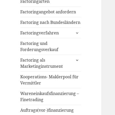
menu
Factoringarten
Factoringangebot anfordern
Factoring nach Bundesländern
expand
Factoringverfahren
child
menu
Factoring und
Forderungsverkauf
expand
Factoring als
child
Marketinginstrument
menu
Kooperations- Maklerpool für
Vermittler
Wareneinkaufsfinanzierung –
Finetrading
Auftrags(vor-)finanzierung