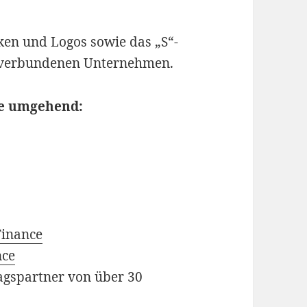
en und Logos sowie das „S“-
 verbundenen Unternehmen.
ie umgehend:
Finance
nce
ragspartner von über 30