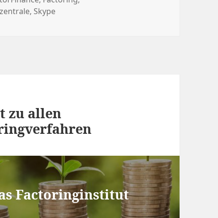
zentrale
,
Skype
t zu allen
ringverfahren
as Factoringinstitut