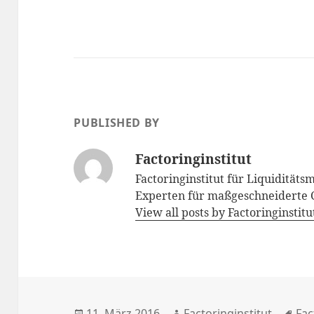
PUBLISHED BY
Factoringinstitut
Factoringinstitut für Liquidität
Experten für maßgeschneiderte 
View all posts by Factoringinstit
Posted
Author
Tag
11. März 2016
Factoringinstitut
Fac