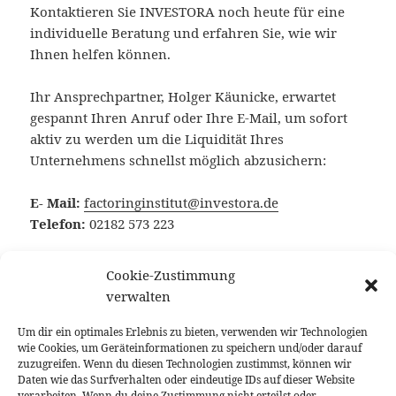
Kontaktieren Sie INVESTORA noch heute für eine
individuelle Beratung und erfahren Sie, wie wir
Ihnen helfen können.
Ihr Ansprechpartner, Holger Käunicke, erwartet
gespannt Ihren Anruf oder Ihre E-Mail, um sofort
aktiv zu werden um die Liquidität Ihres
Unternehmens schnellst möglich abzusichern:
E- Mail:
factoringinstitut@investora.de
Telefon:
02182 573 223
Vergessen Sie nicht, dass unser
Beratungsgespräch
Cookie-Zustimmung
absolut kostenfrei
für Sie ist. Zögern Sie nicht,
verwalten
sondern ergreifen Sie jetzt die Chance, von unserer
Expertise zu profitieren.
Um dir ein optimales Erlebnis zu bieten, verwenden wir Technologien
wie Cookies, um Geräteinformationen zu speichern und/oder darauf
zuzugreifen. Wenn du diesen Technologien zustimmst, können wir
Unsere Social Media – Kanäle:
Daten wie das Surfverhalten oder eindeutige IDs auf dieser Website
www.instagram.com/Factoringinstitut
|
verarbeiten. Wenn du deine Zustimmung nicht erteilst oder