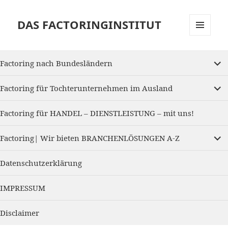
DAS FACTORINGINSTITUT
MENU
AND
expan
WIDGETS
Factoring nach Bundesländern
child
menu
expan
Factoring für Tochterunternehmen im Ausland
child
menu
Factoring für HANDEL – DIENSTLEISTUNG – mit uns!
expan
Factoring| Wir bieten BRANCHENLÖSUNGEN A-Z
child
menu
Datenschutzerklärung
IMPRESSUM
Disclaimer