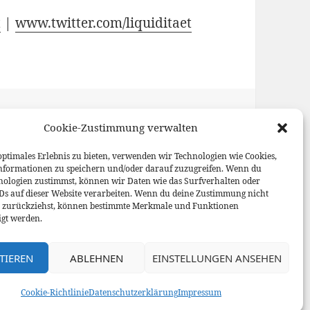
t
|
www.twitter.com/liquiditaet
kapitalquote
,
Exportfactoring
,
Cookie-Zustimmung verwalten
,
Finanzierung
,
and
,
Working Capital
optimales Erlebnis zu bieten, verwenden wir Technologien wie Cookies,
nformationen zu speichern und/oder darauf zuzugreifen. Wenn du
nologien zustimmst, können wir Daten wie das Surfverhalten oder
IDs auf dieser Website verarbeiten. Wenn du deine Zustimmung nicht
er zurückziehst, können bestimmte Merkmale und Funktionen
igt werden.
TIEREN
ABLEHNEN
EINSTELLUNGEN ANSEHEN
y WordPress
Cookie-Richtlinie
Datenschutzerklärung
Impressum