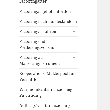
menu
Factoringarten
Factoringangebot anfordern
Factoring nach Bundesländern
expand
Factoringverfahren
child
menu
Factoring und
Forderungsverkauf
expand
Factoring als
child
Marketinginstrument
menu
Kooperations- Maklerpool für
Vermittler
Wareneinkaufsfinanzierung –
Finetrading
Auftrags(vor-)finanzierung