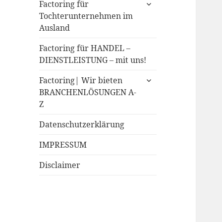
expand
Factoring für
child
Tochterunternehmen im
menu
Ausland
Factoring für HANDEL –
DIENSTLEISTUNG – mit uns!
expand
Factoring| Wir bieten
child
BRANCHENLÖSUNGEN A-
menu
Z
Datenschutzerklärung
IMPRESSUM
Disclaimer