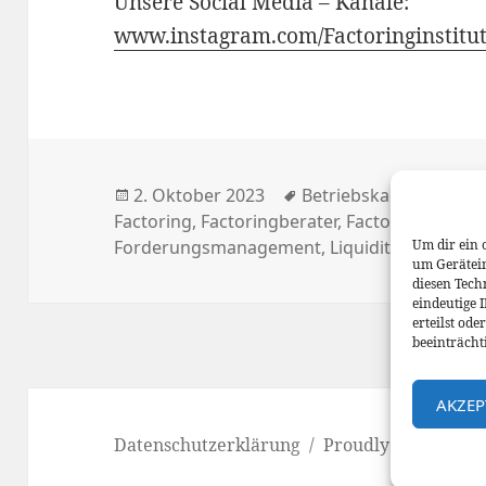
Unsere Social Media – Kanäle:
www.instagram.com/Factoringinstitu
Posted
Tags
2. Oktober 2023
Betriebskapital
,
Eigen
on
Factoring
,
Factoringberater
,
Factoringinstitut
Forderungsmanagement
,
Liquidität
,
Mittelst
Um dir ein 
um Gerätei
diesen Tech
eindeutige 
erteilst od
beeinträcht
AKZEP
Datenschutzerklärung
Proudly powered b