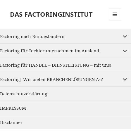
DAS FACTORINGINSTITUT
MENU
AND
expan
WIDGETS
Factoring nach Bundesländern
child
menu
expan
Factoring für Tochterunternehmen im Ausland
child
menu
Factoring für HANDEL – DIENSTLEISTUNG – mit uns!
expan
Factoring| Wir bieten BRANCHENLÖSUNGEN A-Z
child
menu
Datenschutzerklärung
IMPRESSUM
Disclaimer