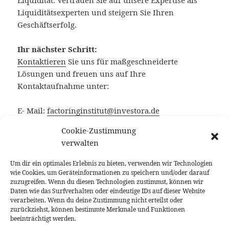
Liquidität. Vertrauen Sie auf unsere Expertise als
Liquiditätsexperten und steigern Sie Ihren
Geschäftserfolg.
Ihr nächster Schritt:
Kontaktieren
Sie uns für maßgeschneiderte
Lösungen und freuen uns auf Ihre
Kontaktaufnahme unter:
E- Mail:
factoringinstitut@investora.de
Telefon:
02182 573 223
Cookie-Zustimmung
verwalten
DAS FACTORINGINSTITUT für
Liquiditätsmanagement bei Geschäftskunden ist
Um dir ein optimales Erlebnis zu bieten, verwenden wir Technologien
ein Eckpfeiler der
INVESTORA
Factoringberater
wie Cookies, um Geräteinformationen zu speichern und/oder darauf
zuzugreifen. Wenn du diesen Technologien zustimmst, können wir
für mittelständische Unternehmen.
Daten wie das Surfverhalten oder eindeutige IDs auf dieser Website
verarbeiten. Wenn du deine Zustimmung nicht erteilst oder
zurückziehst, können bestimmte Merkmale und Funktionen
beeinträchtigt werden.
Posted
Tags
26. März 2016
Außenstände reduzieren
,
Bestmögliche