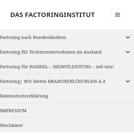
DAS FACTORINGINSTITUT
MENU
AND
expan
WIDGETS
Factoring nach Bundesländern
child
menu
expan
Factoring für Tochterunternehmen im Ausland
child
menu
Factoring für HANDEL – DIENSTLEISTUNG – mit uns!
expan
Factoring| Wir bieten BRANCHENLÖSUNGEN A-Z
child
menu
Datenschutzerklärung
IMPRESSUM
Disclaimer