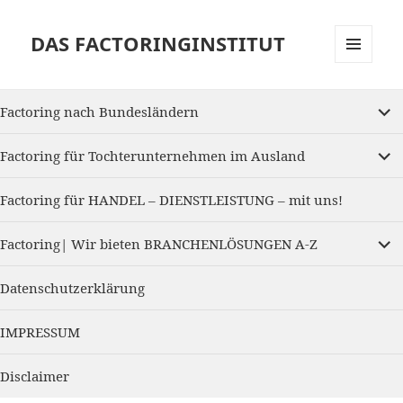
DAS FACTORINGINSTITUT
MENU
AND
expan
WIDGETS
Factoring nach Bundesländern
child
menu
expan
Factoring für Tochterunternehmen im Ausland
child
menu
Factoring für HANDEL – DIENSTLEISTUNG – mit uns!
expan
Factoring| Wir bieten BRANCHENLÖSUNGEN A-Z
child
menu
Datenschutzerklärung
IMPRESSUM
Disclaimer