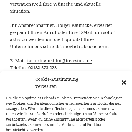
vertrauensvoll Ihre Wünsche und aktuelle
Situation.
Ihr Ansprechpartner, Holger Käunicke, erwartet
gespannt Ihren Anruf oder Ihre E-Mail, um sofort
aktiv zu werden um die Liquidität Ihres
Unternehmens schnellst möglich abzusichern:
E- Mail:
factoringinstitut@investora.de
Telefon:
02182 573 223
Cookie-Zustimmung
Vergessen Sie nicht, dass das erste
verwalten
Beratungsgespräch absolut kostenfrei
für Sie ist.
Zögern Sie nicht, sondern ergreifen Sie jetzt die
Um dir ein optimales Erlebnis zu bieten, verwenden wir Technologien
Chance, von unserer Expertise zu profitieren.
wie Cookies, um Geräteinformationen zu speichern und/oder darauf
zuzugreifen. Wenn du diesen Technologien zustimmst, können wir
Daten wie das Surfverhalten oder eindeutige IDs auf dieser Website
Unsere Social Media – Kanäle:
verarbeiten. Wenn du deine Zustimmung nicht erteilst oder
www.instagram.com/Factoringinstitut
|
zurückziehst, können bestimmte Merkmale und Funktionen
beeinträchtigt werden.
www.twitter.com/liquiditaet