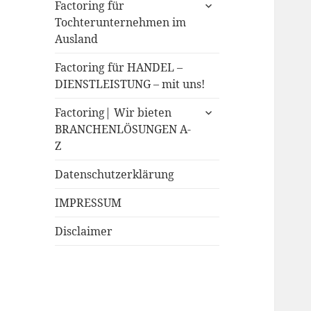
expand
Factoring für
child
Tochterunternehmen im
menu
Ausland
Factoring für HANDEL –
DIENSTLEISTUNG – mit uns!
expand
Factoring| Wir bieten
child
BRANCHENLÖSUNGEN A-
menu
Z
Datenschutzerklärung
IMPRESSUM
Disclaimer