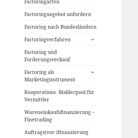
menu
Factoringarten
Factoringangebot anfordern
Factoring nach Bundesländern
expand
Factoringverfahren
child
menu
Factoring und
Forderungsverkauf
expand
Factoring als
child
Marketinginstrument
menu
Kooperations- Maklerpool für
Vermittler
Wareneinkaufsfinanzierung –
Finetrading
Auftrags(vor-)finanzierung