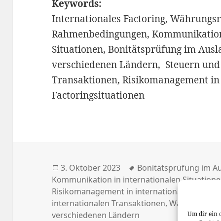
Keywords:
Internationales Factoring, Währungsri
Rahmenbedingungen, Kommunikation 
Situationen, Bonitätsprüfung im Aus
verschiedenen Ländern, Steuern und Z
Transaktionen, Risikomanagement in 
Factoringsituationen
Posted
Tags
3. Oktober 2023
Bonitätsprüfung im A
on
Kommunikation in internationalen Situation
Risikomanagement in internationalen Factor
internationalen Transaktionen
,
Währungsrisi
verschiedenen Ländern
Um dir ein 