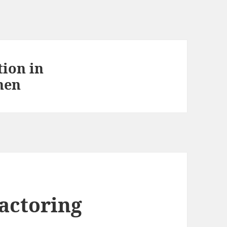
ion in
nen
Factoring