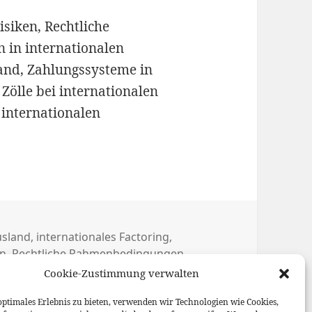
siken, Rechtliche
in internationalen
land, Zahlungssysteme in
ölle bei internationalen
internationalen
usland
,
internationales Factoring
,
en
,
Rechtliche Rahmenbedingungen
,
ingsituationen
,
Steuern und Zölle bei
Cookie-Zustimmung verwalten
ken
,
Zahlungssysteme in
optimales Erlebnis zu bieten, verwenden wir Technologien wie Cookies,