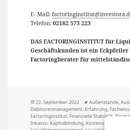
E- Mail:
factoringinstitut@investora.
Telefon:
02182 573 223
DAS FACTORINGINSTITUT für Liqui
Geschäftskunden ist ein Eckpfeiler
Factoringberater für mittelständi
Posted
Tags
22. September 2022
Außenstände
,
Aus
on
Debitorenmanagement
,
Erfahrung
,
Fachwiss
Factoringinstitut
,
Finanzielle Stabilität
,
Finanz
Inkasso
,
Kapitalbindung
,
Kostenoptimierung
Liquiditätsmanagement
,
Liquiditätssteigeru