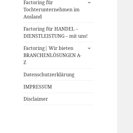
expand
Factoring für
child
Tochterunternehmen im
menu
Ausland
Factoring für HANDEL –
DIENSTLEISTUNG – mit uns!
expand
Factoring| Wir bieten
child
BRANCHENLÖSUNGEN A-
menu
Z
Datenschutzerklärung
IMPRESSUM
Disclaimer