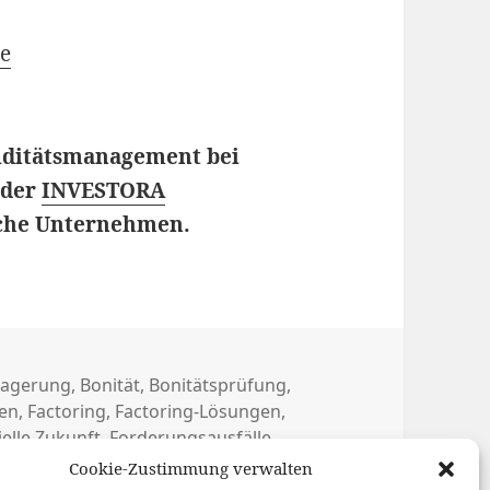
de
ditätsmanagement bei
 der
INVESTORA
sche Unternehmen.
lagerung
,
Bonität
,
Bonitätsprüfung
,
en
,
Factoring
,
Factoring-Lösungen
,
ielle Zukunft
,
Forderungsausfälle
,
,
Liquidität
,
Liquiditätsexperten
,
Cookie-Zustimmung verwalten
ng
,
Wachstumspotenzial
,