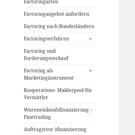
menu
Factoringarten
Factoringangebot anfordern
Factoring nach Bundesländern
expand
Factoringverfahren
child
menu
Factoring und
Forderungsverkauf
expand
Factoring als
child
Marketinginstrument
menu
Kooperations- Maklerpool für
Vermittler
Wareneinkaufsfinanzierung –
Finetrading
Auftrags(vor-)finanzierung