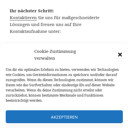
Ihr nächster Schritt:
Kontaktieren
Sie uns für maßgeschneiderte
Lösungen und freuen uns auf Ihre
Kontaktaufnahme unter:
E- Mail:
factoringinstitut@investora.de
Cookie-Zustimmung
Telefon:
02182 573 223
verwalten
DAS FACTORINGINSTITUT für
Um dir ein optimales Erlebnis zu bieten, verwenden wir Technologien
Liquiditätsmanagement bei Geschäftskunden ist
wie Cookies, um Geräteinformationen zu speichern und/oder darauf
ein Eckpfeiler der
INVESTORA
Factoringberater
zuzugreifen. Wenn du diesen Technologien zustimmst, können wir
Daten wie das Surfverhalten oder eindeutige IDs auf dieser Website
für mittelständische Unternehmen.
verarbeiten. Wenn du deine Zustimmung nicht erteilst oder
zurückziehst, können bestimmte Merkmale und Funktionen
beeinträchtigt werden.
Posted
Tags
26. März 2023
Außenstände reduzieren
,
on
Einkaufskonditionen
,
Einkaufspreis reduzieren
,
Factoring
,
AKZEPTIEREN
Factoringberater
,
Factoringinstitut
,
Familie
,
Gewinn
,
Kosten niedrig
halten
,
Lieblingskunde
,
Lieferant
,
Lieferantenliebling
,
Liquidität
,
Liquiditätsmanagement
,
Margenoptimierung
,
Mehrumsatz
,