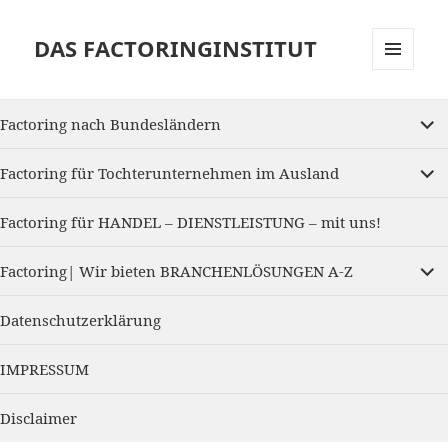
DAS FACTORINGINSTITUT
MENU
AND
expan
WIDGETS
Factoring nach Bundesländern
child
menu
expan
Factoring für Tochterunternehmen im Ausland
child
menu
Factoring für HANDEL – DIENSTLEISTUNG – mit uns!
expan
Factoring| Wir bieten BRANCHENLÖSUNGEN A-Z
child
menu
Datenschutzerklärung
IMPRESSUM
Disclaimer