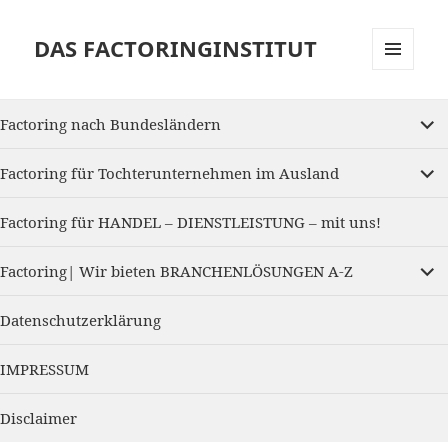
DAS FACTORINGINSTITUT
MENU
AND
expan
WIDGETS
Factoring nach Bundesländern
child
menu
expan
Factoring für Tochterunternehmen im Ausland
child
menu
Factoring für HANDEL – DIENSTLEISTUNG – mit uns!
expan
Factoring| Wir bieten BRANCHENLÖSUNGEN A-Z
child
menu
Datenschutzerklärung
IMPRESSUM
Disclaimer