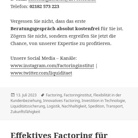
Telefon:
02182 573 223
Vergessen Sie nicht, dass das erste
Beratungsgespräch absolut kostenfrei
für Sie ist.
Zögern Sie nicht, sondern ergreifen Sie jetzt die
Chance, von unserer Expertise zu profitieren.
Unsere Social Media – Kanäle:
www.instagram.com/Factoringinstitut
|
www.twitter.com/liquiditaet
Posted
Tags
13. Juli 2023
Factoring
,
Factoringinstitut
,
Flexibilität in der
on
Kundenbeziehung
,
Innovatives Factoring
,
Investition in Technologie
,
Liquiditätssicherung
,
Logistik
,
Nachhaltigkeit
,
Spedition
,
Transport
,
Zukunftsfähigkeit
Effektives Factoring für