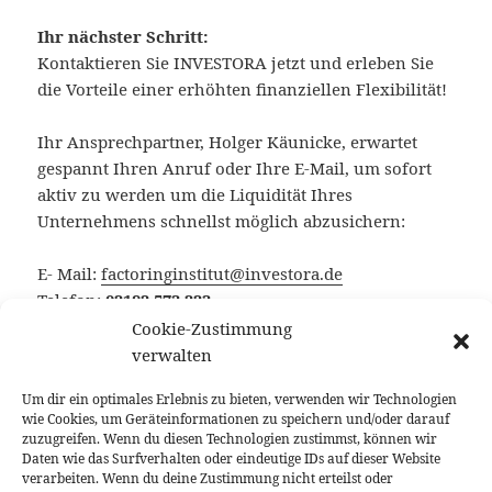
Ihr nächster Schritt:
Kontaktieren Sie INVESTORA jetzt und erleben Sie
die Vorteile einer erhöhten finanziellen Flexibilität!
Ihr Ansprechpartner, Holger Käunicke, erwartet
gespannt Ihren Anruf oder Ihre E-Mail, um sofort
aktiv zu werden um die Liquidität Ihres
Unternehmens schnellst möglich abzusichern:
E- Mail:
factoringinstitut@investora.de
Telefon:
02182 573 223
Cookie-Zustimmung
Vergessen Sie nicht, dass das erste
verwalten
Beratungsgespräch absolut kostenfrei
für Sie ist.
Um dir ein optimales Erlebnis zu bieten, verwenden wir Technologien
Zögern Sie nicht, sondern ergreifen Sie jetzt die
wie Cookies, um Geräteinformationen zu speichern und/oder darauf
Chance, von unserer Expertise zu profitieren.
zuzugreifen. Wenn du diesen Technologien zustimmst, können wir
Daten wie das Surfverhalten oder eindeutige IDs auf dieser Website
verarbeiten. Wenn du deine Zustimmung nicht erteilst oder
Unsere Social Media – Kanäle: